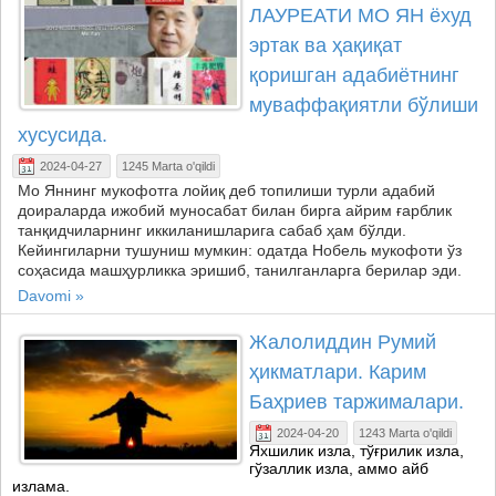
ЛАУРЕАТИ МО ЯН ёхуд
эртак ва ҳақиқат
қоришган адабиётнинг
муваффақиятли бўлиши
хусусида.
2024-04-27
1245 Marta o'qildi
Мо Яннинг мукофотга лойиқ деб топилиши турли адабий
доираларда ижобий муносабат билан бирга айрим ғарблик
танқидчиларнинг иккиланишларига сабаб ҳам бўлди.
Кейингиларни тушуниш мумкин: одатда Нобель мукофоти ўз
соҳасида машҳурликка эришиб, танилганларга берилар эди.
Davomi »
Жалолиддин Румий
ҳикматлари. Карим
Баҳриев таржималари.
2024-04-20
1243 Marta o'qildi
Яхшилик изла, тўғрилик изла,
гўзаллик изла, аммо айб
излама.