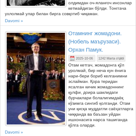
олдимдан оч-яланғоч инсонлар
кетмайдиган бўлди. Тонггача
ухлолмай улар билан бирга совқотиб чиқаман.
Davomi »
Отамнинг жомадони.
(Нобель маърузаси).
Орхан Памук.
2025-10-06
1242 Marta o'qildi
Отам кетгач, жомадонга қўл
уролмай, бир неча кун ёнига
нари-бери бориб келганимни
эслайман. Қора теридан
ясалган кичик жомадоннинг
қулфи, доира шаклидаги
бурчаклари болалигимдаёқ
кўзимга сингиб қолганди. Отам
уни қисқа муддатли саёҳатларга
чиққанда ва баъзан уйдан
ишхонасига нарса ташиганда
қўлга оларди.
Davomi »