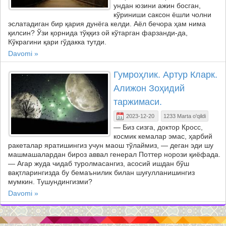
ундан юзини ажин босган,
кўриниши саксон ёшли чолни
эслатадиган бир қария дунёга келди. Аёл бечора ҳам нима
қилсин? Ўзи қорнида тўққиз ой кўтарган фарзанди-да,
Кўкрагини қари гўдакка тутди.
Davomi »
Гумроҳлик. Артур Кларк.
Алижон Зоҳидий
таржимаси.
2023-12-20
1233 Marta o'qildi
— Биз сизга, доктор Кросс,
космик кемалар эмас, ҳарбий
ракеталар яратишингиз учун маош тўлаймиз, — деган эди шу
машмашалардан бироз аввал генерал Поттер норози қиёфада.
— Агар жуда чидаб туролмасангиз, асосий ишдан бўш
вақтларингизда бу бемаънилик билан шуғулланишингиз
мумкин. Тушундингизми?
Davomi »