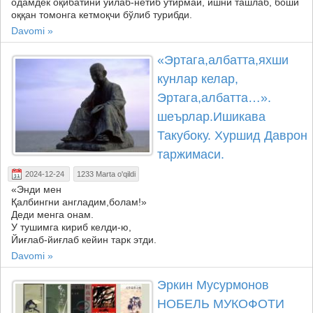
одамдек оқибатини ўйлаб-нетиб ўтирмай, ишни ташлаб, боши
оққан томонга кетмоқчи бўлиб турибди.
Davomi »
«Эртага,албатта,яхши
кунлар келар,
Эртага,албатта…».
шеърлар.Ишикава
Такубоку. Хуршид Даврон
таржимаси.
2024-12-24
1233 Marta o'qildi
«Энди мен
Қалбингни англадим,болам!»
Деди менга онам.
У тушимга кириб келди-ю,
Йиғлаб-йиғлаб кейин тарк этди.
Davomi »
Эркин Мусурмонов
НОБЕЛЬ МУКОФОТИ