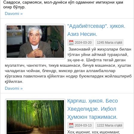
Савдоси, сармояси, мол-дунёси кўп одамнинг имтиҳони ҳам
оғир бўлур.
Davomi »
"Адабиётсевар". ҳикоя.
Азиз Несин.
2024-03-20
1245 Marta o'qildi
Замонавий уй жиҳозлари билан
тўлган уйни айтмай турақолай,
эҳ-ҳее-е. Шифтга тегай деган
музлатгич, чангютгич, тикув машинаси, бичув машинаси, ҳуштак
чаладиган чойнак, блендр, миксер деган алламбалолар
кўргазма павилонига қўйилган нодир буюмлардек жойлаштириб
қўйилган.
Davomi »
Қарғиш. ҳикоя. Бесо
Хведелидзе. Иқбол
Ҳумоюн таржимаси.
2024-03-13
1222 Marta o'qildi
Хоҳ ишониг, хоҳ ишонманг,