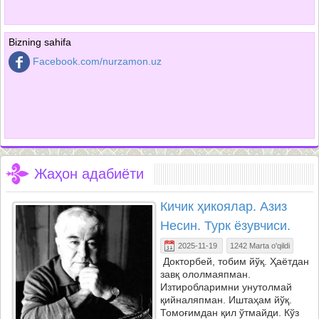
Bizning sahifa
Facebook.com/nurzamon.uz
Жаҳон адабиёти
Кичик ҳикоялар. Азиз
Несин. Турк ёзувчиси.
2025-11-19
1242 Marta o'qildi
Докторбей, тобим йўқ. Ҳаётдан
завқ ололмаяпман.
Изтиробларимни унутолмай
қийналяпман. Иштаҳам йўқ.
Томоғимдан қил ўтмайди. Кўз