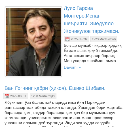
Луис Гарсиа
Монтеро.Испан
шеърияти. Зиёдулло
Жониқулов таржимаси.
2025-09-26
1223 Marta o'qildi
Боғлар мункиб чиқарар ҳордиқ,
Ёз ҳам эшик қоқиб тинмайди.
Аста-секин кичраяр борлиқ,
Мен уларда яшайман аммо.
Davomi »
Ван Гогнинг қабри (ҳикоя). Ёшико Шибаки.
2025-08-01
1250 Marta o'qildi
Ябукининг ўзи ёшлик пайтларида икки йил Париждаги
рангтасвир мактабида таҳсил олганди. Ўшандан бери мартаба
борасида ҳам, тақдир борасида ҳам ҳеч бир муаммога дуч
келмаганди: университет аспиранти ана-мана профессор
унвонини оламан деб турганди. Энди эса худди савдойи