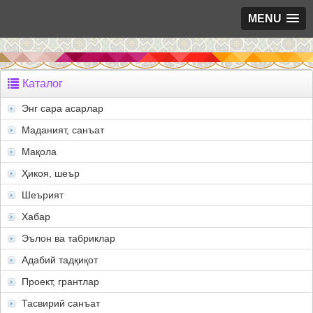
MENU
Каталог
Энг сара асарлар
Маданият, санъат
Мақола
Ҳикоя, шеър
Шеърият
Хабар
Эълон ва табриклар
Адабий тадқиқот
Проект, грантлар
Тасвирий санъат